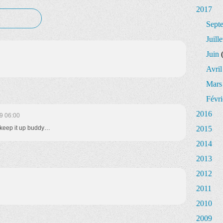
2017
Sept
Juille
Juin
(
Avril
Mars
Févri
2016
9 06:00
, keep it up buddy…
2015
2014
2013
2012
2011
2010
2009