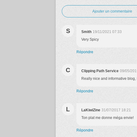
Ajouter un commentaire
S
Smith
19/11/2021 07:33
Very Spicy
Répondre
C
Clipping Path Service
09/05/201
Really nice and informative blog
Répondre
L
LaKiwiZine
31/07/2017 18:21
Ton plat me donne méga envie!
Répondre