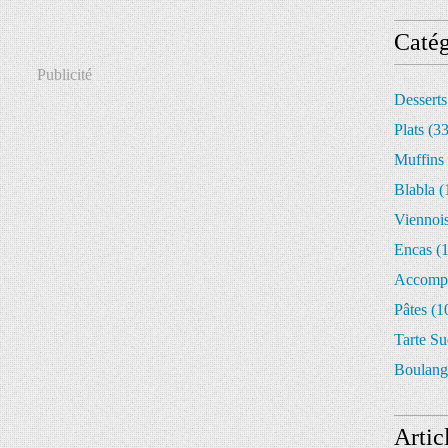
Catég
Publicité
Desserts
Plats
(33
Muffins 
Blabla
(
Viennois
Encas
(1
Accomp
Pâtes
(1
Tarte Su
Boulang
Artic