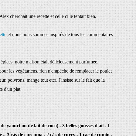
ex cherchait une recette et celle ci le tentait bien.
ette
et nous nous sommes inspirés de tous les commentaires
s épices, notre maison était délicieusement parfumée.
 pour les végétariens, rien n'empêche de remplacer le poulet
r, poivrons, mange tout etc). J'insiste sur le fait que la
te d'un plat.
 de yaourt ou de lait de coco) - 3 belles gousses d'ail - 1
 - 3 càs de curcuma - 2 càs de curry - 1 cac de cumin -