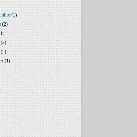
embre
(1)
t
(2)
1)
(2)
(2)
er
(1)