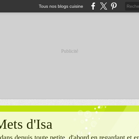
Tous nos blogs cuisine
Publicité
Mets d'Isa
dans depuis toute petite, d'abord en regardant et e