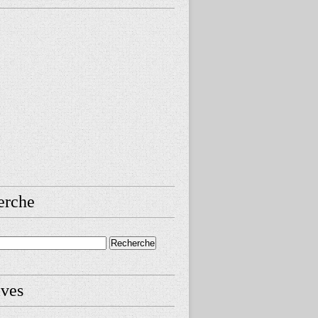
erche
ives