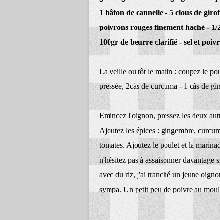
1 bâton de cannelle - 5 clous de giro
poivrons rouges finement haché - 1/2 
100gr de beurre clarifié - sel et poiv
La veille ou tôt le matin : coupez le pou
pressée, 2càs de curcuma - 1 càs de gin
Emincez l'oignon, pressez les deux autre
Ajoutez les épices : gingembre, curcum
tomates. Ajoutez le poulet et la marinad
n'hésitez pas à assaisonner davantage si 
avec du riz, j'ai tranché un jeune oigno
sympa. Un petit peu de poivre au moulin