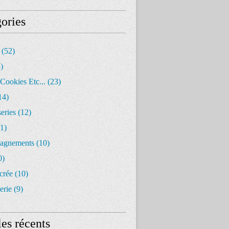
ories
(52)
)
Cookies Etc...
(23)
14)
eries
(12)
1)
agnements
(10)
0)
crée
(10)
erie
(9)
les récents