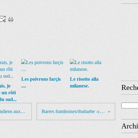
Les poivrons farçis
Le risotto alla
ais, je
....
milanese.
Rech
 un rôti
u sud...
Samosas, samossas ou samoussa indiens aux légumes The recette
Barres framboises/rhubarbe -collation maison
Arch