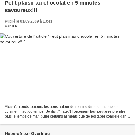
Petit plaisir au chocolat en 5 minutes
savoureux!!!
Publié le 01/09/2009 à 13:41
Par
Isa
Alors j'entends toujours les gens autour de moi me dire oui mais pour
cuisiner il faut du temps!! Je dis : " Faux"! Forcément faut peut être prendre
plus le temps de manipuler certains aliments que de les taper congelé dans
le micro onde, mais il y a...
Hébergé par Overblog