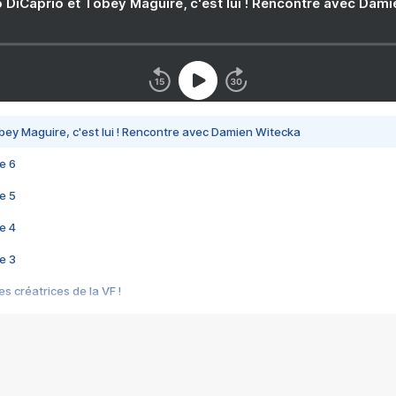
 DiCaprio et Tobey Maguire, c'est lui ! Rencontre avec Dam
bey Maguire, c'est lui ! Rencontre avec Damien Witecka
e 6
e 5
e 4
e 3
s créatrices de la VF !
e 2
e 1
e Mektoub My Love arrive enfin ! Rencontre avec Shaïn Boumedine et Sal