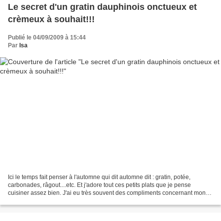
Le secret d'un gratin dauphinois onctueux et
crèmeux à souhait!!!
Publié le 04/09/2009 à 15:44
Par
Isa
Ici le temps fait penser à l'automne qui dit automne dit : gratin, potée,
carbonades, râgout....etc. Et j'adore tout ces petits plats que je pense
cuisiner assez bien. J'ai eu très souvent des compliments concernant mon
gratin dauphinois alors et bien...