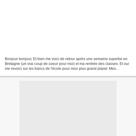
Bonjour bonjour, Et bien me voici de retour après une semaine superbe en
Bretagne (un vrai coup de coeur pour moi) et ma rentrée des classes. Et oui
me revoici sur les bancs de l'école pour mon plus grand plaisir. Mes
publications se feront un peu plus...