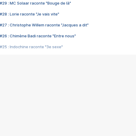
#29 : MC Solaar raconte "Bouge de là"
28 : Lorie raconte "Je vais vite"
#27 : Christophe Willem raconte "Jacques a dit"
#26 : Chimène Badi raconte "Entre nous"
#25 : Indochine raconte "3e sexe"
#24 : Zaho raconte "C'est chelou"
#23 : Patrick Bruel raconte "Au café des délices"
#22 : Kyo raconte "Le chemin"
#21 : Nolwenn Leroy raconte "Cassé"
#20 : Patrick Hernandez raconte "Born to be alive"
#19 : Lorie raconte "Près de moi"
#18 : Michael Jones raconte "A nos actes manqués" (avec Jean-Jacque
#17 : Khaled raconte "Aïcha"