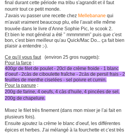
final durant cette période ma tribu s'agrandit et il faut
nourrir tout ce petit monde.
J'avais vu passer une recette chez
Mellebanane
qui
m'avait vraiment beaucoup plu, elle l'avait elle même
trouvée dans le livre
d'Anne Sophie Pic, le scook 2.
Et bien le mot général a été " mmmmmm" puis que c'est
bon, c'est bien meilleur qu'au Quick/Mac Do... ça fait bien
plaisir a entendre ;-).
Ce qu'il vous faut
(environ 25 gros nuggets):
Pour la farce
:
400gr de filet de poulet - 20cl de crème froide - 1 blanc
d'oeuf - 2càs de ciboulette fraîche - 2càs de persil frais - 2
feuilles de menthe ciselées - sel poivre et cumin.
Pour la panure
:
200g de farine, 4 oeufs, 4 càs d'huile, 4 pincées de sel,
200g de chapelure.
Mixez le filet très finement (dans mon mixer je l'ai fait en
plusieurs fois).
Ensuite ajoutez la crème le blanc d'oeuf, les différentes
épices et herbes. J'ai mélangé à la fourchette et c'est très