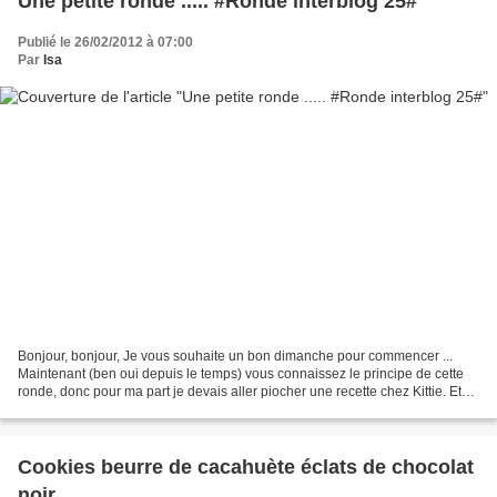
Une petite ronde ..... #Ronde interblog 25#
Publié le 26/02/2012 à 07:00
Par
Isa
Bonjour, bonjour, Je vous souhaite un bon dimanche pour commencer ...
Maintenant (ben oui depuis le temps) vous connaissez le principe de cette
ronde, donc pour ma part je devais aller piocher une recette chez Kittie. Et
c'est Christelle auteur du blog...
Cookies beurre de cacahuète éclats de chocolat
noir