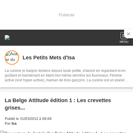
Publicité
MENU
Les Petits Mets d'Isa
La cuisine je baigne dedans depuis toute petite, d'abord en regardant et en
goûtant et maintenant en étant moi même derrière les fourneaux. Femme
active (voir hyper-active), maman de trois garçons. La cuisine est un plaisir,
et un moment de détente pour moi. Je partage volontiers ces moments avec
les garçons qui aiment bcp donner un petit coup de main.
La Belge Attitude édition 1 : Les crevettes
grises...
Publié le 31/03/2012 à 08:00
Par
Isa