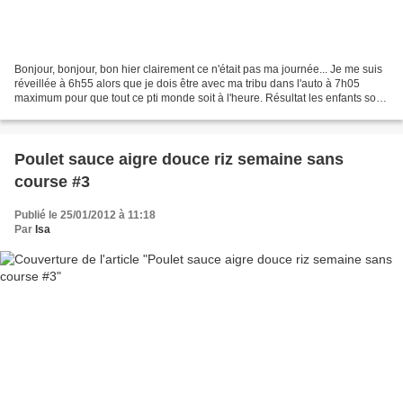
Bonjour, bonjour, bon hier clairement ce n'était pas ma journée... Je me suis
réveillée à 6h55 alors que je dois être avec ma tribu dans l'auto à 7h05
maximum pour que tout ce pti monde soit à l'heure. Résultat les enfants sont
restés à la maison (hoo...
Poulet sauce aigre douce riz semaine sans
course #3
Publié le 25/01/2012 à 11:18
Par
Isa