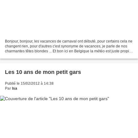
Bonjour, bonjour, les vacances de carnaval ont débuté, pour certains cela ne
changent rien, pour d'autres c'est synonyme de vacances, je parle de nos
charmantes têtes blondes ... Et bon ici en Belgique la météo est juste propice
à gamberger, alors même...
Les 10 ans de mon petit gars
Publié le 15/02/2012 à 14:38
Par
Isa