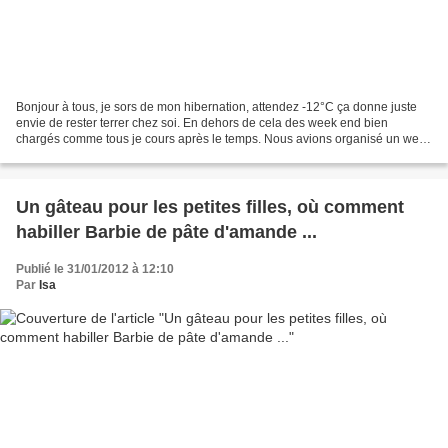
Bonjour à tous, je sors de mon hibernation, attendez -12°C ça donne juste
envie de rester terrer chez soi. En dehors de cela des week end bien
chargés comme tous je cours après le temps. Nous avions organisé un week
end festif pour les 10 ans de Noah....
Un gâteau pour les petites filles, où comment
habiller Barbie de pâte d'amande ...
Publié le 31/01/2012 à 12:10
Par
Isa