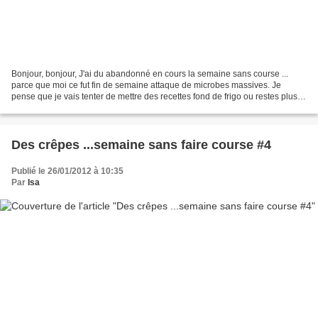
Bonjour, bonjour, J'ai du abandonné en cours la semaine sans course ...
parce que moi ce fut fin de semaine attaque de microbes massives. Je
pense que je vais tenter de mettre des recettes fond de frigo ou restes plus
régulièrement. Aujourd'hui je partage...
Des crêpes ...semaine sans faire course #4
Publié le 26/01/2012 à 10:35
Par
Isa