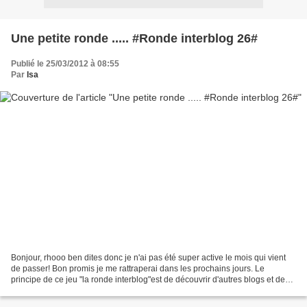
Une petite ronde ..... #Ronde interblog 26#
Publié le 25/03/2012 à 08:55
Par
Isa
Bonjour, rhooo ben dites donc je n'ai pas été super active le mois qui vient
de passer! Bon promis je me rattraperai dans les prochains jours. Le
principe de ce jeu "la ronde interblog"est de découvrir d'autres blogs et de
tester une recette. Alors c'est...