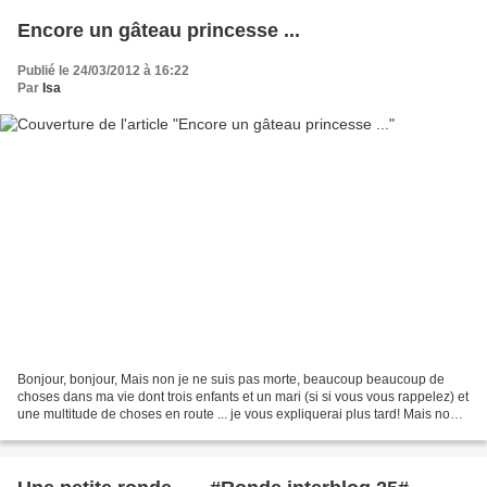
Encore un gâteau princesse ...
Publié le 24/03/2012 à 16:22
Par
Isa
Bonjour, bonjour, Mais non je ne suis pas morte, beaucoup beaucoup de
choses dans ma vie dont trois enfants et un mari (si si vous vous rappelez) et
une multitude de choses en route ... je vous expliquerai plus tard! Mais non
on ne mange pas des plats...